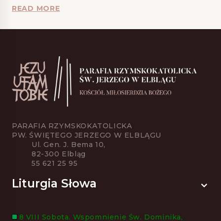
READ MORE
PARAFIA RZYMSKOKATOLICKA
PW. ŚWIĘTEGO JERZEGO W ELBLĄGU
Ul. Gen. J. Bema 10,
82-300 Elbląg
55 621 25 95
Liturgia Słowa
8 VIII Sobota. Wspomnienie Św. Dominika,