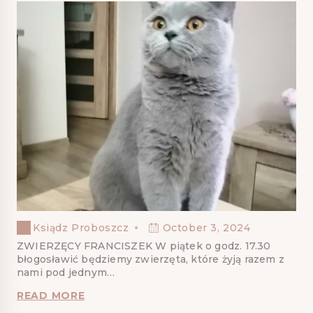
Ksiądz Proboszcz
October 3, 2024
ZWIERZĘCY FRANCISZEK W piątek o godz. 17.30
błogosławić będziemy zwierzęta, które żyją razem z
nami pod jednym…
READ MORE