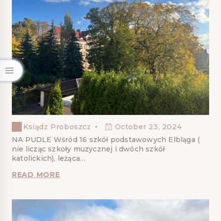
Ksiądz Proboszcz
October 23, 2024
NA PUDLE Wśród 16 szkół podstawowych Elbląga (
nie licząc szkoły muzycznej i dwóch szkół
katolickich), leżąca…
READ MORE