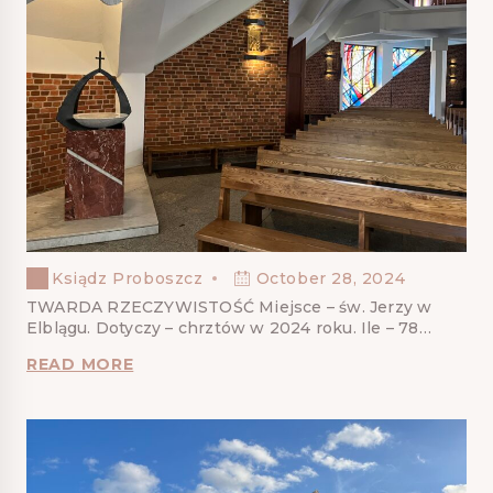
Ksiądz Proboszcz
October 28, 2024
TWARDA RZECZYWISTOŚĆ Miejsce – św. Jerzy w
Elblągu. Dotyczy – chrztów w 2024 roku. Ile – 78…
READ MORE