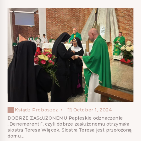
Ksiądz Proboszcz
October 1, 2024
DOBRZE ZASŁUŻONEMU Papieskie odznaczenie
„Benemerenti”, czyli dobrze zasłużonemu otrzymała
siostra Teresa Więcek. Siostra Teresa jest przełożoną
domu…