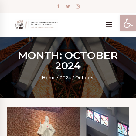
Skip
to
content
Open
MONTH: OCTOBER
2024
Home
/
2024
/
October