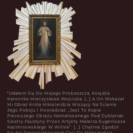
"Udałem Się Do Mojego Proboszcza, Księdza
Kanonika Mieczysława Wojciuka, [...] A On Wskazał
Mi Obraz Króla Mi­łosierdzia Wiszący Na Ścianie
Jego Pokoju I Powiedział: „jest To Kopia
Pierwszego Obrazu Namalowanego Pod Dyktando
Siostry Faustyny Przez Artystę Malarza Eugeniusza
Kazimirowskiego W Wilnie”. […] Chętnie Zgodził
Się Na Zapoczątkowanie Czci Do Miłosier­dzia