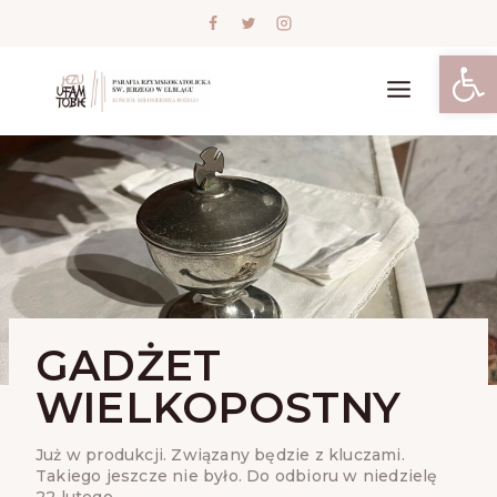
Skip
to
content
Open
GADŻET
WIELKOPOSTNY
Już w produkcji. Związany będzie z kluczami.
Takiego jeszcze nie było. Do odbioru w niedzielę
22 lutego….