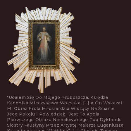
"Udałem Się Do Mojego Proboszcza, Księdza
Kanonika Mieczysława Wojciuka, [...] A On Wskazał
Mi Obraz Króla Mi­łosierdzia Wiszący Na Ścianie
Jego Pokoju I Powiedział: „jest To Kopia
Pierwszego Obrazu Namalowanego Pod Dyktando
Siostry Faustyny Przez Artystę Malarza Eugeniusza
Kazimirowskiego W Wilnie”. […] Chętnie Zgodził