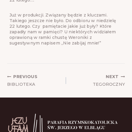
Już w produkcji. Związany będzie z kluczami.
Takiego jeszcze nie było. Do odbioru w niedzielę
22 lutego. Czy pamiętacie jakie już były? Które
zapadły nam w pamięci? U niektórych widziałem
oprawioną w ramki chustę Weroniki z
sugestywnym napisem „Nie zabijaj mnie!”
POST
PREVIOUS
NEXT
NAVIGATION
BIBLIOTEKA
TEGOROCZNY