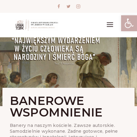
Skip
to
content
Open
BANEROWE
WSPOMNIENIE
Banery na naszym kościele. Zawsze autorskie.
Samodzielnie wykonane. Żadne gotowce, pełne
stereotypów i łopatologii. Intrygujące i