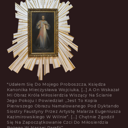
"Udałem Się Do Mojego Proboszcza, Księdza
Kanonika Mieczysława Wojciuka, [...] A On Wskazał
Mi Obraz Króla Mi­łosierdzia Wiszący Na Ścianie
Jego Pokoju I Powiedział: „jest To Kopia
Pierwszego Obrazu Namalowanego Pod Dyktando
Siostry Faustyny Przez Artystę Malarza Eugeniusza
Kazimirowskiego W Wilnie”. […] Chętnie Zgodził
Się Na Zapoczątkowanie Czci Do Miłosier­dzia
Bożego W Naszej Parafii”.