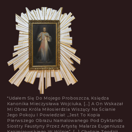
"Udałem Się Do Mojego Proboszcza, Księdza
Kanonika Mieczysława Wojciuka, [...] A On Wskazał
Mi Obraz Króla Mi­łosierdzia Wiszący Na Ścianie
Jego Pokoju I Powiedział: „jest To Kopia
Pierwszego Obrazu Namalowanego Pod Dyktando
Siostry Faustyny Przez Artystę Malarza Eugeniusza
Kazimirowskiego W Wilnie”. […] Chętnie Zgodził