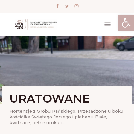
Skip
to
content
Open
URATOWANE
Hortensje z Grobu Pańskiego. Przesadzone u boku
kościółka Świętego Jerzego i plebanii. Białe,
kwitnące, pełne uroku i…