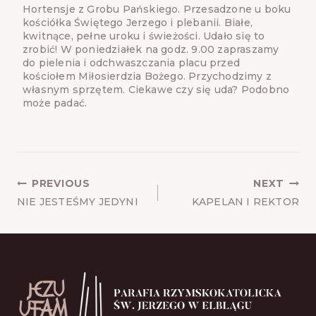
Hortensje z Grobu Pańskiego. Przesadzone u boku
kościółka Świętego Jerzego i plebanii. Białe,
kwitnące, pełne uroku i świeżości. Udało się to
zrobić! W poniedziałek na godz. 9.00 zapraszamy
do pielenia i odchwaszczania placu przed
kościołem Miłosierdzia Bożego. Przychodzimy z
własnym sprzętem. Ciekawe czy się uda? Podobno
może padać.
POST
PREVIOUS
NEXT
NAVIGATION
NIE JESTEŚMY JEDYNI
KAPELAN I REKTOR