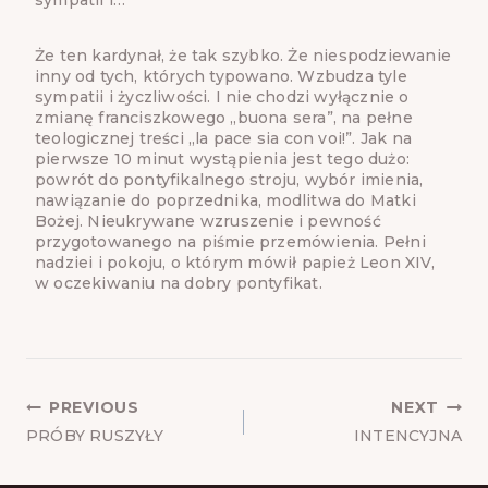
Że ten kardynał, że tak szybko. Że niespodziewanie
inny od tych, których typowano. Wzbudza tyle
sympatii i życzliwości. I nie chodzi wyłącznie o
zmianę franciszkowego „buona sera”, na pełne
teologicznej treści „la pace sia con voi!”. Jak na
pierwsze 10 minut wystąpienia jest tego dużo:
powrót do pontyfikalnego stroju, wybór imienia,
nawiązanie do poprzednika, modlitwa do Matki
Bożej. Nieukrywane wzruszenie i pewność
przygotowanego na piśmie przemówienia. Pełni
nadziei i pokoju, o którym mówił papież Leon XIV,
w oczekiwaniu na dobry pontyfikat.
POST
PREVIOUS
NEXT
NAVIGATION
PRÓBY RUSZYŁY
INTENCYJNA