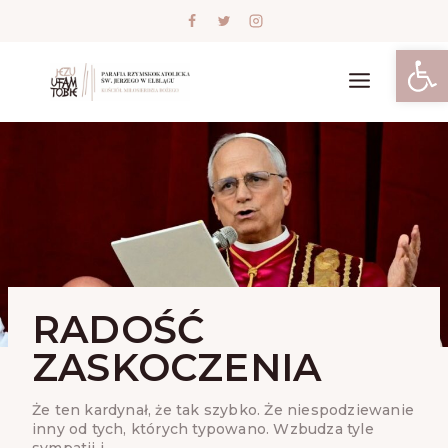
Skip
to
content
Open
RADOŚĆ
ZASKOCZENIA
Że ten kardynał, że tak szybko. Że niespodziewanie
inny od tych, których typowano. Wzbudza tyle
sympatii i…