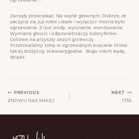
Zaczęły przeciekać. Na węźle głównym. Dobrze, że
zaczyna się już robić ciepło i wyłączyć można było
ogrzewanie. Zrzut wody, wycinanie, montowanie.
Wymiana głowic i odpowietrzaczy kaloryferów.
Gotowe na przyszły sezon grzewczy.
Przetrwaliśmy zimę w ogrzewanym kościele. Mimo
takiej drożyzny. Niewiarygodne. Bogu niech będą
dzięki!
POST
PREVIOUS
NEXT
NAVIGATION
ZNOWU NAS MNIEJ
1755