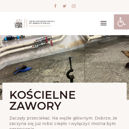
Skip
to
content
Open
KOŚCIELNE
ZAWORY
Zaczęły przeciekać. Na węźle głównym. Dobrze, że
zaczyna się już robić ciepło i wyłączyć można było
ogrzewanie….