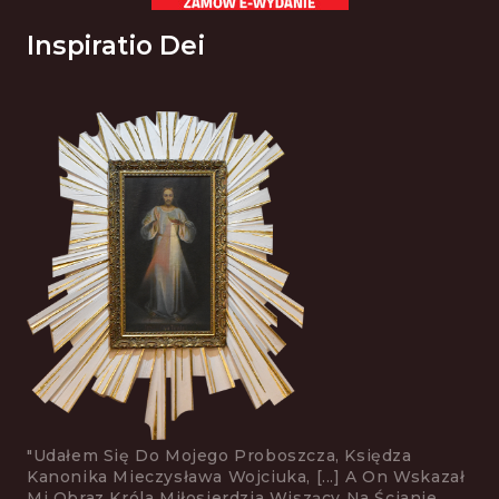
Inspiratio Dei
"Udałem Się Do Mojego Proboszcza, Księdza
Kanonika Mieczysława Wojciuka, [...] A On Wskazał
Mi Obraz Króla Mi­łosierdzia Wiszący Na Ścianie