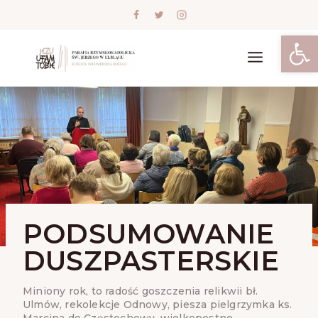
Skip
to
content
Open
PODSUMOWANIE
DUSZPASTERSKIE
Miniony rok, to radość goszczenia relikwii bł.
Ulmów, rekolekcje Odnowy, piesza pielgrzymka ks.
Marcina do Częstochowy, wielkopostne…