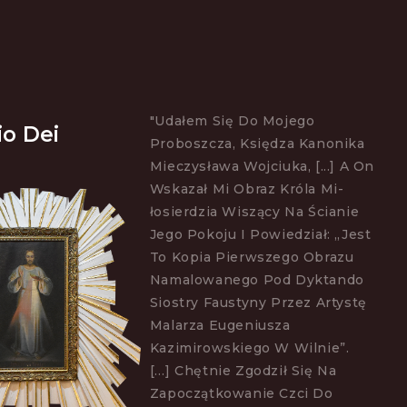
"Udałem Się Do Mojego
io Dei
Proboszcza, Księdza Kanonika
Mieczysława Wojciuka, [...] A On
Wskazał Mi Obraz Króla Mi­
Łosierdzia Wiszący Na Ścianie
Jego Pokoju I Powiedział: „jest
To Kopia Pierwszego Obrazu
Namalowanego Pod Dyktando
Siostry Faustyny Przez Artystę
Malarza Eugeniusza
Kazimirowskiego W Wilnie”.
[…] Chętnie Zgodził Się Na
Zapoczątkowanie Czci Do