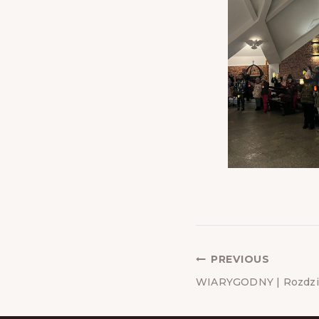
POST
PREVIOUS
WIARYGODNY | Rozdzia
NAVIGA