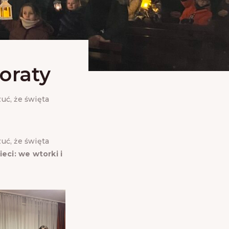
oraty
uć, że święta
uć, że święta
ieci: we wtorki i