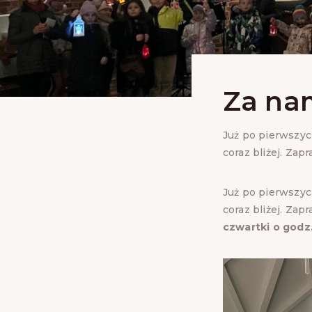
Za nam
Już po pierwszyc
coraz bliżej. Zap
Już po pierwszyc
coraz bliżej
. Zapr
czwartki o godz.